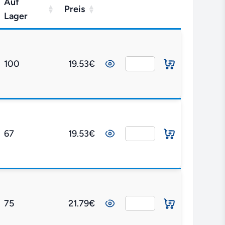
Auf
Preis
Lager
100
19.53€
67
19.53€
75
21.79€