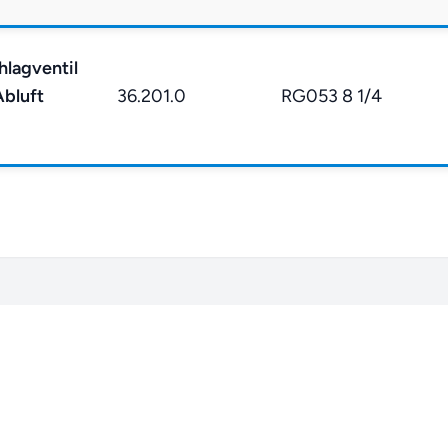
hlagventil
Abluft
36.201.0
RG053 8 1/4