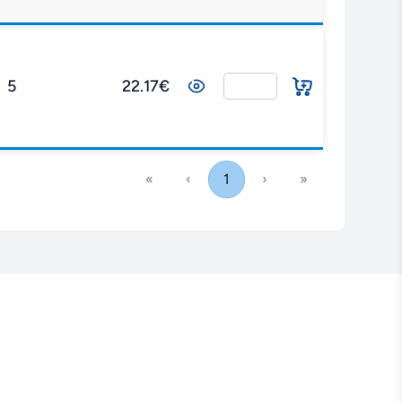
5
22.17€
«
‹
1
›
»