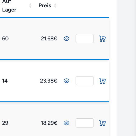
Auf
Preis
Lager
60
21.68€
14
23.38€
29
18.29€