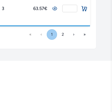
3
63.57€
«
‹
1
2
›
»