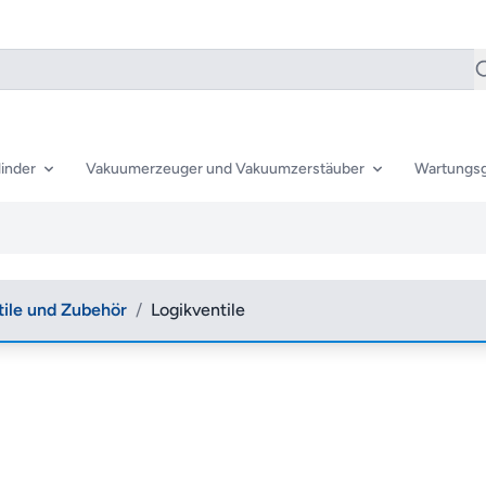
inder
Vakuumerzeuger und Vakuumzerstäuber
Wartungsg
tile und Zubehör
/
Logikventile