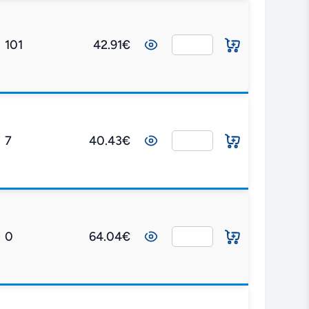
101
42.91€
7
40.43€
0
64.04€