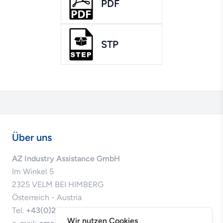
PDF
STP
Über uns
AZ Industry Assistance GmbH
Im Winkel 5
2325 VELM BEI HIMBERG
Österreich - Austria
Tel.
+43(0)22345000910
Wir nutzen Cookies